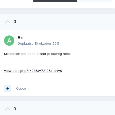
0
Ari
Geplaatst:
10 oktober 2011
Misschien dat deze draad je opweg helpt
viewtopic.php?f=28&t=7210&start=0
Quote
0