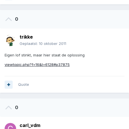
0
trikke
Geplaatst:
10 oktober 2011
Eigen lof stinkt, maar hier staat de oplossing
viewtopic.php?f=16&t=6128#p37875
Quote
0
carl_vdm