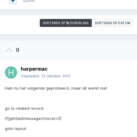
Quote
SORTEREN OP BEOORDELING
SORTEREN OP DATUM
0
harpermac
Geplaatst:
13 oktober 2011
Heb nu het volgende geprobeerd, maar dit werkt niet
go to related record
if[get(lastmessagechoice)=0]
goto layout