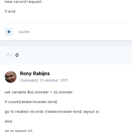
new record request
if end
Quote
0
Rony Rabijns
Geplaatst:
13 oktober 2011
set variable $id_moeder = id_moeder
if count(relatie:moeder-kind)
go to related records (relate:moeder-kind; layout x)
else
go to layout (x)