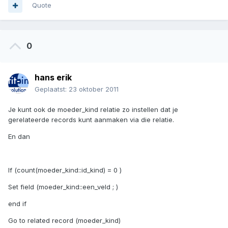
Quote
0
hans erik
Geplaatst:
23 oktober 2011
Je kunt ook de moeder_kind relatie zo instellen dat je
gerelateerde records kunt aanmaken via die relatie.
En dan
If (count(moeder_kind::id_kind) = 0 )
Set field (moeder_kind::een_veld ; )
end if
Go to related record (moeder_kind)