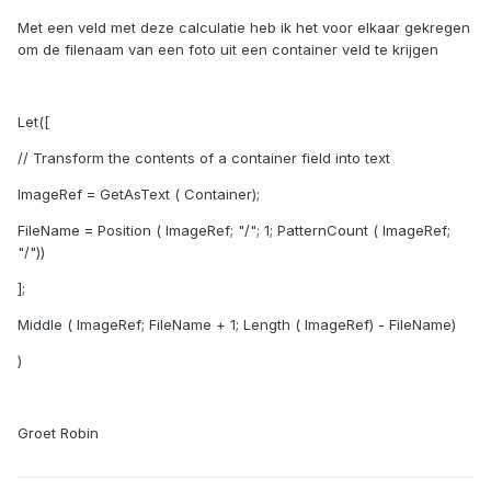
Met een veld met deze calculatie heb ik het voor elkaar gekregen
om de filenaam van een foto uit een container veld te krijgen
Let([
// Transform the contents of a container field into text
ImageRef = GetAsText ( Container);
FileName = Position ( ImageRef; "/"; 1; PatternCount ( ImageRef;
"/"))
];
Middle ( ImageRef; FileName + 1; Length ( ImageRef) - FileName)
)
Groet Robin