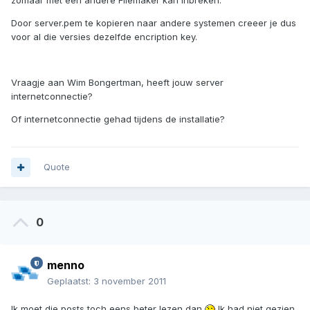
zomaar met een andere Filemaker kan inbreken.
Door server.pem te kopieren naar andere systemen creeer je dus
voor al die versies dezelfde encription key.
Vraagje aan Wim Bongertman, heeft jouw server
internetconnectie?
Of internetconnectie gehad tijdens de installatie?
Quote
0
menno
Geplaatst:
3 november 2011
Ik moet die posts toch eens beter lezen dan
Ik had niet gezien