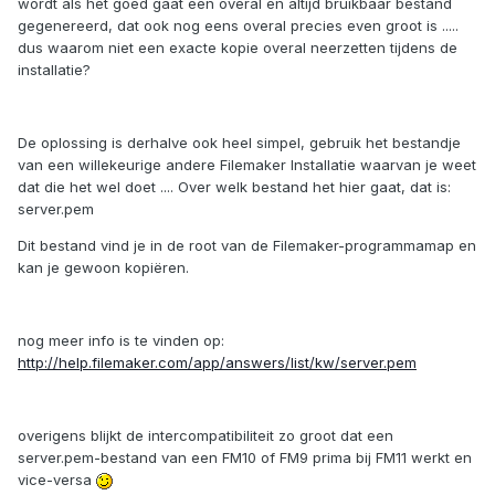
wordt als het goed gaat een overal en altijd bruikbaar bestand
gegenereerd, dat ook nog eens overal precies even groot is .....
dus waarom niet een exacte kopie overal neerzetten tijdens de
installatie?
De oplossing is derhalve ook heel simpel, gebruik het bestandje
van een willekeurige andere Filemaker Installatie waarvan je weet
dat die het wel doet .... Over welk bestand het hier gaat, dat is:
server.pem
Dit bestand vind je in de root van de Filemaker-programmamap en
kan je gewoon kopiëren.
nog meer info is te vinden op:
http://help.filemaker.com/app/answers/list/kw/server.pem
overigens blijkt de intercompatibiliteit zo groot dat een
server.pem-bestand van een FM10 of FM9 prima bij FM11 werkt en
vice-versa