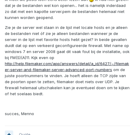
dat je de bestanden wel kon openen... het is namelijk inderdaad
zo dat met een kapotte server.pem de bestanden helemaal niet
kunnen worden geopend.
Zie je de server wel staan in de lijst met locale hosts en je alleen
de bestanden niet óf zie je alleen bestanden wanneer je de
server in de lijst met favorite hosts hebt gezet? In beide gevallen
duidt dat op een verkeerd geconfigureerde firewall. Met name op
windows 7 en server 2008 gaat dit vaak fout bij de installatie, ook
bij FM(S)(A)11. Kijk even op
http://help.filemaker.com/app/answers/detail/a_id/6427/~/filemak
er-server-and-filemaker-server-advanced-port-numbers
om de
juiste poortnummers te vinden. Je hoeft alleen de TCP zijde van
de poorten open te zetten, filemaker doet niets over UDP. Je
firewall helemaal uitschakelen kan je eventueel doen om te kijken
of het soelaas biedt.
succes, Menno
Quote