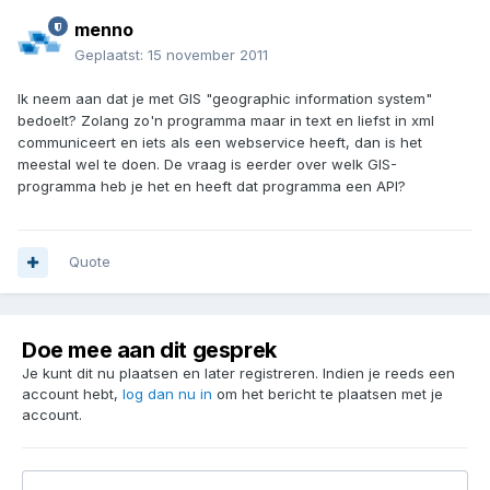
menno
Geplaatst:
15 november 2011
Ik neem aan dat je met GIS "geographic information system"
bedoelt? Zolang zo'n programma maar in text en liefst in xml
communiceert en iets als een webservice heeft, dan is het
meestal wel te doen. De vraag is eerder over welk GIS-
programma heb je het en heeft dat programma een API?
Quote
Doe mee aan dit gesprek
Je kunt dit nu plaatsen en later registreren. Indien je reeds een
account hebt,
log dan nu in
om het bericht te plaatsen met je
account.