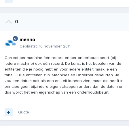
0
menno
Geplaatst:
16 november 2011
Correct per machine één record en per onderhoudsbeurt (bij
iedere machine) ook één record. De kunst is het bepalen van de
entiteiten die je nodig hebt en voor iedere entiteit maak je een
tabel. Jullie entiteiten zijn: Machines en Onderhoudsbeurten. Je
zou een datum ook als een entiteit kunnen zien, maar die heeft in
principe geen bijzindere eigenschappen anders dan de datum en
dus wordt het een eigenschap van een onderhoudsbeurt.
Quote