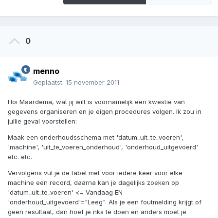
0
menno
Geplaatst:
15 november 2011
Hoi Maardema, wat jij wilt is voornamelijk een kwestie van
gegevens organiseren en je eigen procedures volgen. Ik zou in
jullie geval voorstellen:
Maak een onderhoudsschema met 'datum_uit_te_voeren',
'machine', 'uit_te_voeren_onderhoud', 'onderhoud_uitgevoerd'
etc. etc.
Vervolgens vul je de tabel met voor iedere keer voor elke
machine een record, daarna kan je dagelijks zoeken op
'datum_uit_te_voeren' <= Vandaag EN
'onderhoud_uitgevoerd'="Leeg". Als je een foutmelding krijgt of
geen resultaat, dan hoef je nks te doen en anders moet je