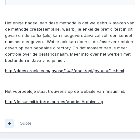
Het enige nadeel aan deze methode is dat we gebruik maken van
de methode createTempFile, waarbij je enkel de prefix (test in dit
geval) en de suffix (.xls) kan meegeven. Java zal zelf een serieel
nummer meegeven... Wat je ook kan doen is de fmserver rechten
geven op een bepaalde directory. Op dat moment heb je meer
controle over de bestandsnaam. Meer info over het werken met
bestanden in Java vind je hier:
http://docs.oracle.com/javase/1.4.2/docs/api/java/io/File.html
Het voorbeeldje staat trouwens op de website van fmsummit:
http://fmsummit.info/resources/andriesArchive.zip
Quote