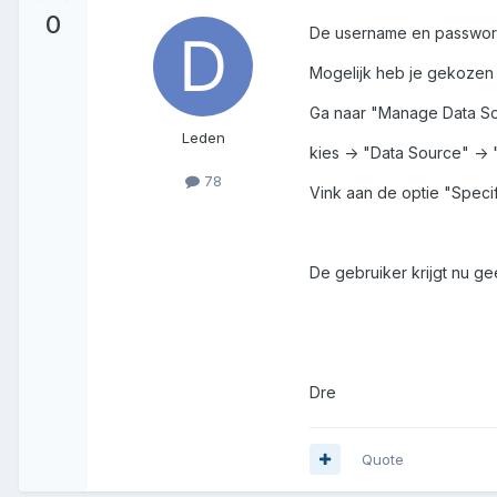
0
De username en passwor
Mogelijk heb je gekozen 
Ga naar "Manage Data So
Leden
kies -> "Data Source" ->
78
Vink aan de optie "Speci
De gebruiker krijgt nu 
Dre
Quote