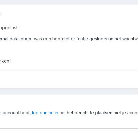
1
opgelost.
ternal datasource was een hoofdletter foutje geslopen in het wacht
nken !
en account hebt,
log dan nu in
om het bericht te plaatsen met je acco