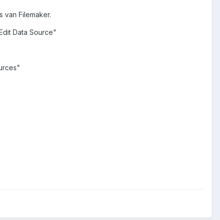
 van Filemaker.
Edit Data Source"
urces"