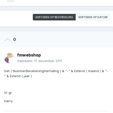
SORTEREN OP BEOORDELING
SORTEREN OP DATUM
0
fmwebshop
Geplaatst:
17 december 2011
Get ( NummerBerekeningHerhaling ) & "-" & Extend ( maand ) & "-
" & Extend ( jaar )
Vr gr
Harry