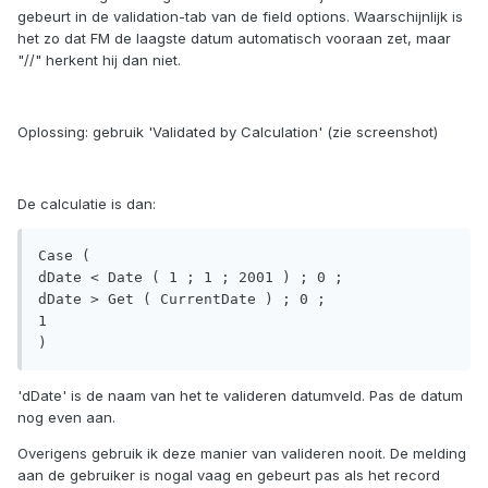
gebeurt in de validation-tab van de field options. Waarschijnlijk is
het zo dat FM de laagste datum automatisch vooraan zet, maar
"//" herkent hij dan niet.
Oplossing: gebruik 'Validated by Calculation' (zie screenshot)
De calculatie is dan:
Case ( 

dDate < Date ( 1 ; 1 ; 2001 ) ; 0 ; 

dDate > Get ( CurrentDate ) ; 0 ; 

1 

)
'dDate' is de naam van het te valideren datumveld. Pas de datum
nog even aan.
Overigens gebruik ik deze manier van valideren nooit. De melding
aan de gebruiker is nogal vaag en gebeurt pas als het record