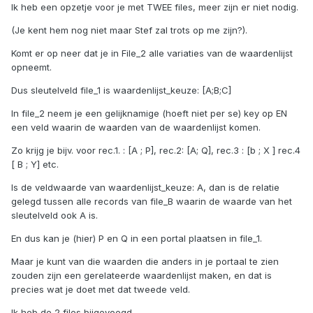
Ik heb een opzetje voor je met TWEE files, meer zijn er niet nodig.
(Je kent hem nog niet maar Stef zal trots op me zijn?).
Komt er op neer dat je in File_2 alle variaties van de waardenlijst
opneemt.
Dus sleutelveld file_1 is waardenlijst_keuze: [A;B;C]
In file_2 neem je een gelijknamige (hoeft niet per se) key op EN
een veld waarin de waarden van de waardenlijst komen.
Zo krijg je bijv. voor rec.1. : [A ; P], rec.2: [A; Q], rec.3 : [b ; X ] rec.4
[ B ; Y] etc.
Is de veldwaarde van waardenlijst_keuze: A, dan is de relatie
gelegd tussen alle records van file_B waarin de waarde van het
sleutelveld ook A is.
En dus kan je (hier) P en Q in een portal plaatsen in file_1.
Maar je kunt van die waarden die anders in je portaal te zien
zouden zijn een gerelateerde waardenlijst maken, en dat is
precies wat je doet met dat tweede veld.
Ik heb de 2 files bijgevoegd.