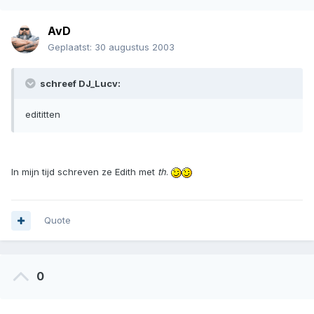
AvD
Geplaatst:
30 augustus 2003
schreef DJ_Lucv:
edititten
In mijn tijd schreven ze Edith met
th
.
Quote
0