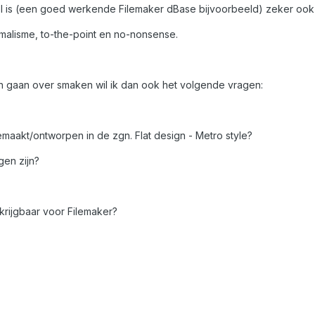
eel is (een goed werkende Filemaker dBase bijvoorbeeld) zeker oo
nimalisme, to-the-point en no-nonsense.
len gaan over smaken wil ik dan ook het volgende vragen:
emaakt/ontworpen in de zgn. Flat design - Metro style?
en zijn?
krijgbaar voor Filemaker?