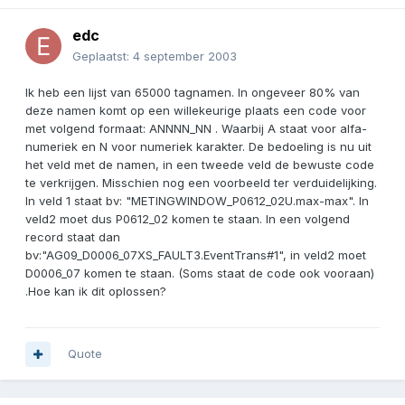
edc
Geplaatst:
4 september 2003
Ik heb een lijst van 65000 tagnamen. In ongeveer 80% van
deze namen komt op een willekeurige plaats een code voor
met volgend formaat: ANNNN_NN . Waarbij A staat voor alfa-
numeriek en N voor numeriek karakter. De bedoeling is nu uit
het veld met de namen, in een tweede veld de bewuste code
te verkrijgen. Misschien nog een voorbeeld ter verduidelijking.
In veld 1 staat bv: "METINGWINDOW_P0612_02U.max-max". In
veld2 moet dus P0612_02 komen te staan. In een volgend
record staat dan
bv:"AG09_D0006_07XS_FAULT3.EventTrans#1", in veld2 moet
D0006_07 komen te staan. (Soms staat de code ook vooraan)
.Hoe kan ik dit oplossen?
Quote