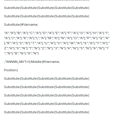
Substitute(Substitute(Substitute(Substitute(Substitute(
Substitute(Substitute(Substitute(Substitute(Substitute(
Substitute(#Varname;
"A";"A");"B";"A");"C";"A");"D";"A");"E";"A");"F";"A");"G";"A");"H";"A");"I";
"A");"J";"A");"K";"A");"L";"A");"M";"A");"N";"A");"O";"A");"P";"A");"Q";"A"
);"R";"A");"S";"A");"T";"A");"U";"A");"V";"A");"W";"A");"X";"A");"Y";"A");"
Z";"A");"0";"N");"1";"N");"2";"N");"3";"N");"4";"N");"5";"N");"6";"N");"7
";"N");"8";"N");"9";"N")
;"ANNNN_NN")>0;Middle(#Varname;
Position(
Substitute(Substitute(Substitute(Substitute(Substitute(
Substitute(Substitute(Substitute(Substitute(Substitute(
Substitute(Substitute(Substitute(Substitute(Substitute(
Substitute(Substitute(Substitute(Substitute(Substitute(
Substitute(Substitute(Substitute(Substitute(Substitute(