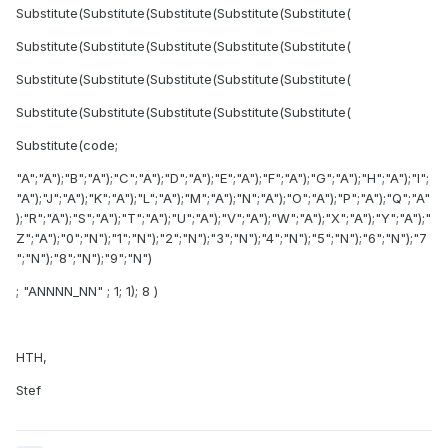
Substitute(Substitute(Substitute(Substitute(Substitute(
Substitute(Substitute(Substitute(Substitute(Substitute(
Substitute(Substitute(Substitute(Substitute(Substitute(
Substitute(Substitute(Substitute(Substitute(Substitute(
Substitute(code;
"A";"A");"B";"A");"C";"A");"D";"A");"E";"A");"F";"A");"G";"A");"H";"A");"I";
"A");"J";"A");"K";"A");"L";"A");"M";"A");"N";"A");"O";"A");"P";"A");"Q";"A"
);"R";"A");"S";"A");"T";"A");"U";"A");"V";"A");"W";"A");"X";"A");"Y";"A");"
Z";"A");"0";"N");"1";"N");"2";"N");"3";"N");"4";"N");"5";"N");"6";"N");"7
";"N");"8";"N");"9";"N")
; "ANNNN_NN" ; 1; 1); 8 )
HTH,
Stef