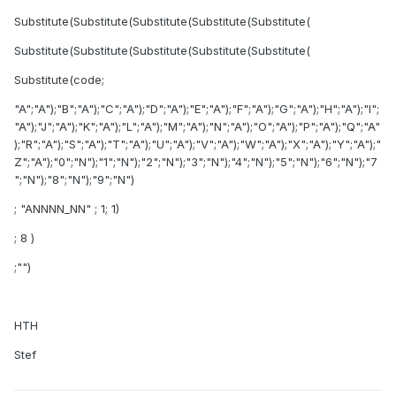
Substitute(Substitute(Substitute(Substitute(Substitute(
Substitute(Substitute(Substitute(Substitute(Substitute(
Substitute(code;
"A";"A");"B";"A");"C";"A");"D";"A");"E";"A");"F";"A");"G";"A");"H";"A");"I";
"A");"J";"A");"K";"A");"L";"A");"M";"A");"N";"A");"O";"A");"P";"A");"Q";"A"
);"R";"A");"S";"A");"T";"A");"U";"A");"V";"A");"W";"A");"X";"A");"Y";"A");"
Z";"A");"0";"N");"1";"N");"2";"N");"3";"N");"4";"N");"5";"N");"6";"N");"7
";"N");"8";"N");"9";"N")
; "ANNNN_NN" ; 1; 1)
; 8 )
;"")
HTH
Stef