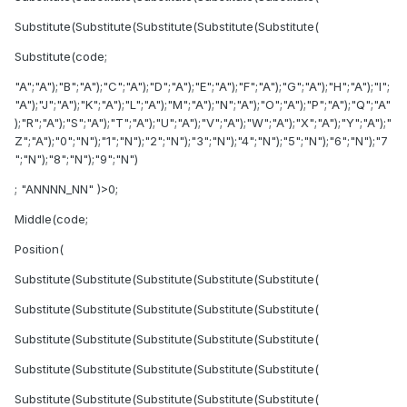
Substitute(Substitute(Substitute(Substitute(Substitute(
Substitute(code;
"A";"A");"B";"A");"C";"A");"D";"A");"E";"A");"F";"A");"G";"A");"H";"A");"I";
"A");"J";"A");"K";"A");"L";"A");"M";"A");"N";"A");"O";"A");"P";"A");"Q";"A"
);"R";"A");"S";"A");"T";"A");"U";"A");"V";"A");"W";"A");"X";"A");"Y";"A");"
Z";"A");"0";"N");"1";"N");"2";"N");"3";"N");"4";"N");"5";"N");"6";"N");"7
";"N");"8";"N");"9";"N")
; "ANNNN_NN" )>0;
Middle(code;
Position(
Substitute(Substitute(Substitute(Substitute(Substitute(
Substitute(Substitute(Substitute(Substitute(Substitute(
Substitute(Substitute(Substitute(Substitute(Substitute(
Substitute(Substitute(Substitute(Substitute(Substitute(
Substitute(Substitute(Substitute(Substitute(Substitute(