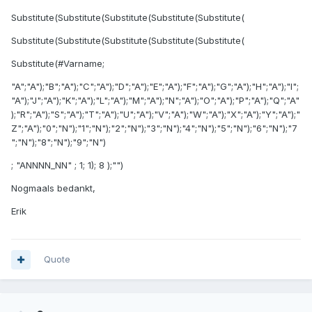
Substitute(Substitute(Substitute(Substitute(Substitute(
Substitute(Substitute(Substitute(Substitute(Substitute(
Substitute(#Varname;
"A";"A");"B";"A");"C";"A");"D";"A");"E";"A");"F";"A");"G";"A");"H";"A");"I";
"A");"J";"A");"K";"A");"L";"A");"M";"A");"N";"A");"O";"A");"P";"A");"Q";"A"
);"R";"A");"S";"A");"T";"A");"U";"A");"V";"A");"W";"A");"X";"A");"Y";"A");"
Z";"A");"0";"N");"1";"N");"2";"N");"3";"N");"4";"N");"5";"N");"6";"N");"7
";"N");"8";"N");"9";"N")
; "ANNNN_NN" ; 1; 1); 8 );"")
Nogmaals bedankt,
Erik
Quote