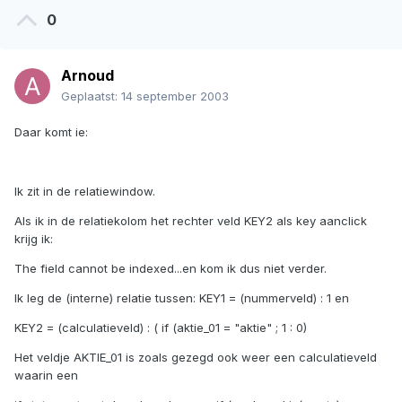
0
Arnoud
Geplaatst:
14 september 2003
Daar komt ie:
Ik zit in de relatiewindow.
Als ik in de relatiekolom het rechter veld KEY2 als key aanclick
krijg ik:
The field cannot be indexed...en kom ik dus niet verder.
Ik leg de (interne) relatie tussen: KEY1 = (nummerveld) : 1 en
KEY2 = (calculatieveld) : ( if (aktie_01 = "aktie" ; 1 : 0)
Het veldje AKTIE_01 is zoals gezegd ook weer een calculatieveld
waarin een