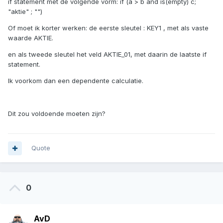
if statement met de volgende vorm: if (a > b and is(empty) c;
"aktie" ; "")
Of moet ik korter werken: de eerste sleutel : KEY1 , met als vaste
waarde AKTIE.
en als tweede sleutel het veld AKTIE_01, met daarin de laatste if
statement.
Ik voorkom dan een dependente calculatie.
Dit zou voldoende moeten zijn?
Quote
0
AvD