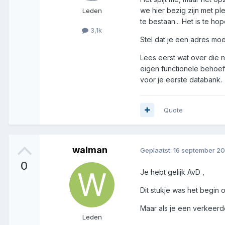
we hier bezig zijn met pl
Leden
te bestaan... Het is te ho
3,1k
Stel dat je een adres mo
Lees eerst wat over die n
eigen functionele behoeft
voor je eerste databank.
Quote
walman
Geplaatst:
16 september 2
0
Je hebt gelijk AvD ,
Dit stukje was het begin 
Maar als je een verkeerd
Leden