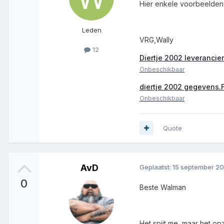
Hier enkele voorbeelden
Leden
VRG,Wally
12
Diertje 2002 leverancier
Onbeschikbaar
diertje 2002 gegevens.
Onbeschikbaar
Quote
AvD
Geplaatst:
15 september 2
0
Beste Walman
Het spijt me, maar het op