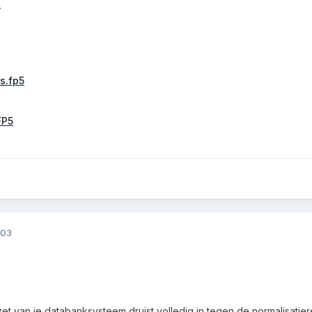
.
s.fp5
FP5
003
zet van je databanksysteem druist volledig in tegen de normalisatier