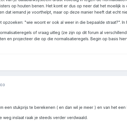
eisters op houten benen. Het komt er dus op neer dat het moeilijk i
pen dat iemand je voorthelpt, maar op deze manier heeft dat echt nie
et opzoeken: "wie woont er ook al weer in die bepaalde straat?".
ormalisatieregels of vraag uitleg (ze zijn op dit forum al verschil
en en projecteer die op die normalisatieregels. Begin op basis hie
003
om een stukprijs te berekenen ( en dan wil je meer ) en van het een
e weg inslaat raak je steeds verder verdwaald.