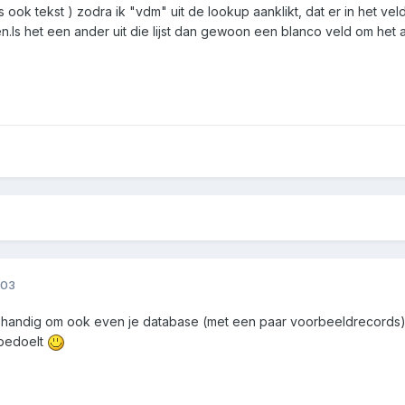
d is ook tekst ) zodra ik "vdm" uit de lookup aanklikt, dat er in he
en.Is het een ander uit die lijst dan gewoon een blanco veld om het a
003
val handig om ook even je database (met een paar voorbeeldrecords)
 bedoelt