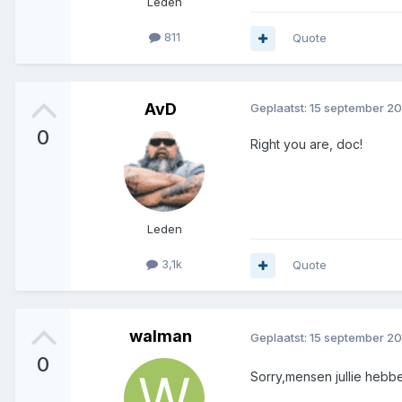
Leden
811
Quote
AvD
Geplaatst:
15 september 2
0
Right you are, doc!
Leden
3,1k
Quote
walman
Geplaatst:
15 september 2
0
Sorry,mensen jullie hebbe