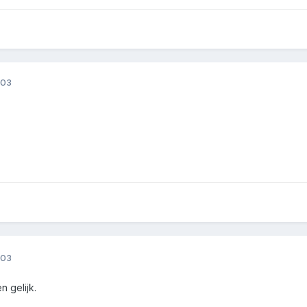
003
003
n gelijk.