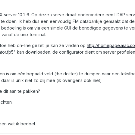
X server 10.2.6. Op deze xserve draait onderandere een LDAP serve
t te doen. Ik heb dus een eenvoudig FM databankje gemaakt dat de k
 bedoeling is om via een simele GUI de benodigde gegevens te verz
 vanaf de unix terminal.
nu toe heb on-line gezet. je kan ze vinden op
http://homepage.mac.c
or.fp5" kan downloaden. de configurator dient om server profielen
n is om één bepaald veld (the doitter) te dumpen naar een tekstb
daar is unix niet zo blij mee (ik overigens ook niet)
e dit aan te pakken?
achten.
jpen wat ik bedoel.