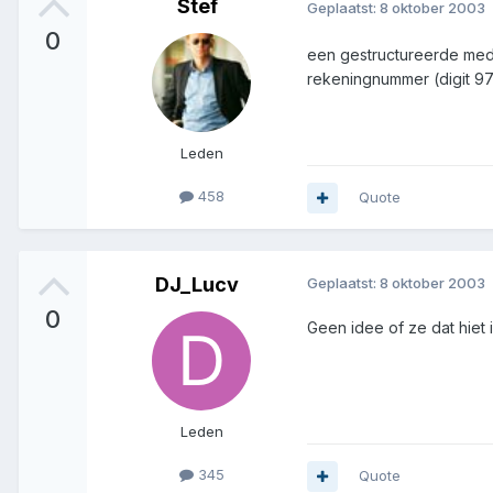
Stef
Geplaatst:
8 oktober 2003
0
een gestructureerde meded
rekeningnummer (digit 97)
Leden
458
Quote
DJ_Lucv
Geplaatst:
8 oktober 2003
0
Geen idee of ze dat hiet 
Leden
345
Quote