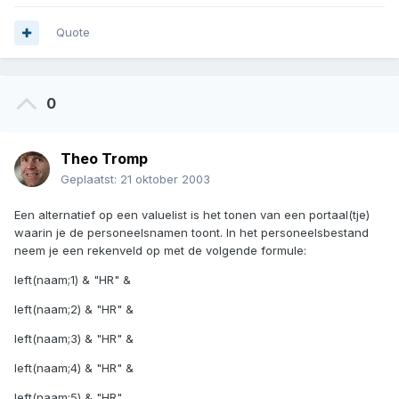
Quote
0
Theo Tromp
Geplaatst:
21 oktober 2003
Een alternatief op een valuelist is het tonen van een portaal(tje)
waarin je de personeelsnamen toont. In het personeelsbestand
neem je een rekenveld op met de volgende formule:
left(naam;1) & "HR" &
left(naam;2) & "HR" &
left(naam;3) & "HR" &
left(naam;4) & "HR" &
left(naam;5) & "HR"