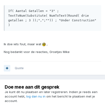
If( Aantal Getallen = "3" ; 
TextToNum(Substitute( NumToText(Round( drie 
getallen ; 3 ));",";"")) ; "Under Construction" 
)
Ik doe iets fout, maar wat
,
Nog bedankt voor de reacties, Groetjes Mike
Quote
Doe mee aan dit gesprek
Je kunt dit nu plaatsen en later registreren. Indien je reeds een
account hebt,
log dan nu in
om het bericht te plaatsen met je
account.