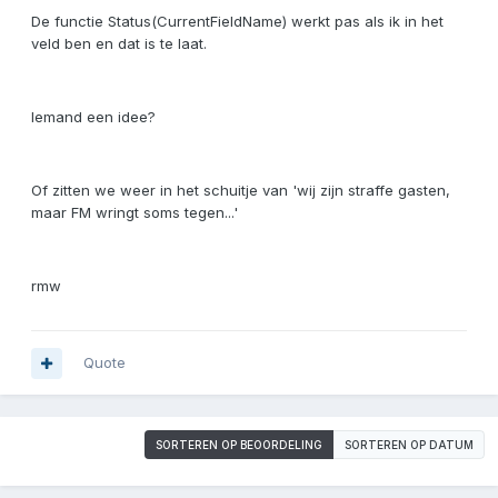
De functie Status(CurrentFieldName) werkt pas als ik in het
veld ben en dat is te laat.
Iemand een idee?
Of zitten we weer in het schuitje van 'wij zijn straffe gasten,
maar FM wringt soms tegen...'
rmw
Quote
SORTEREN OP BEOORDELING
SORTEREN OP DATUM