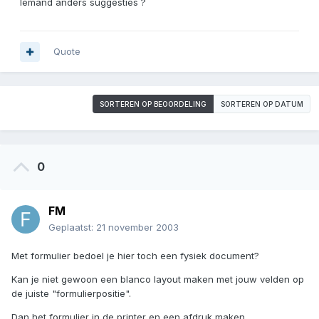
Iemand anders suggesties ?
Quote
SORTEREN OP BEOORDELING
SORTEREN OP DATUM
0
FM
Geplaatst:
21 november 2003
Met formulier bedoel je hier toch een fysiek document?
Kan je niet gewoon een blanco layout maken met jouw velden op
de juiste "formulierpositie".
Dan het formulier in de printer en een afdruk maken.