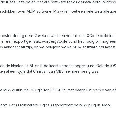
 de iPads uit te delen met alle software reeds geïnstalleerd: Micros
beschikken over MDM software. M.a.w. je moet een hele weg afleggen 
 moesten ik nog eens 2 weken wachten voor ik een XCode build kon e
st er een export gemaakt worden, Apple vond het nodig om nog een b
s aangeschaft zijn, en we bekijken welke MDM software het meest ge
en de klanten uit NL en B de licentiecodes toegestuurd. Ook de iOS 
n al een tijdje dat Christian van MBS hier mee bezig was.
 de MBS distributie: "Plugin for iOS SDK", met daarin iOS versie van
erkt. Get ( FMInstalledPlugins ) rapporteert de MBS plug-in. Mooi!