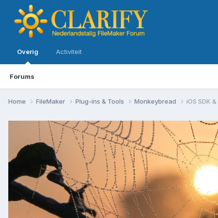
Overig
Activiteit
Forums
Home
FileMaker
Plug-ins & Tools
Monkeybread
iOS SDK &