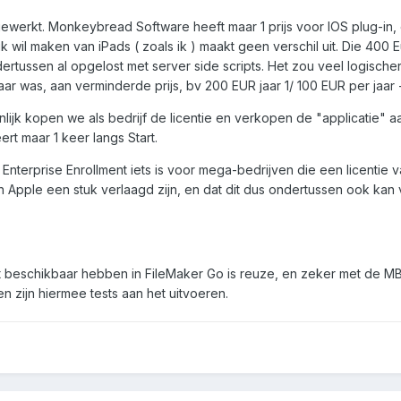
gewerkt. Monkeybread Software heeft maar 1 prijs voor IOS plug-in,
k wil maken van iPads ( zoals ik ) maakt geen verschil uit. Die 400 
ndertussen al opgelost met server side scripts. Het zou veel logisch
r was, aan verminderde prijs, bv 200 EUR jaar 1/ 100 EUR per jaar -
lijk kopen we als bedrijf de licentie en verkopen de "applicatie" aa
t maar 1 keer langs Start.
terprise Enrollment iets is voor mega-bedrijven die een licentie va
n Apple een stuk verlaagd zijn, en dat dit dus ondertussen ook kan
it beschikbaar hebben in FileMaker Go is reuze, en zeker met de MBS
 zijn hiermee tests aan het uitvoeren.