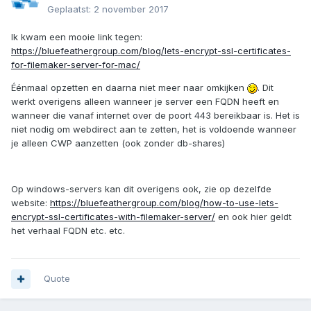
Geplaatst:
2 november 2017
Ik kwam een mooie link tegen:
https://bluefeathergroup.com/blog/lets-encrypt-ssl-certificates-
for-filemaker-server-for-mac/
Éénmaal opzetten en daarna niet meer naar omkijken
. Dit
werkt overigens alleen wanneer je server een FQDN heeft en
wanneer die vanaf internet over de poort 443 bereikbaar is. Het is
niet nodig om webdirect aan te zetten, het is voldoende wanneer
je alleen CWP aanzetten (ook zonder db-shares)
Op windows-servers kan dit overigens ook, zie op dezelfde
website:
https://bluefeathergroup.com/blog/how-to-use-lets-
encrypt-ssl-certificates-with-filemaker-server/
en ook hier geldt
het verhaal FQDN etc. etc.
Quote