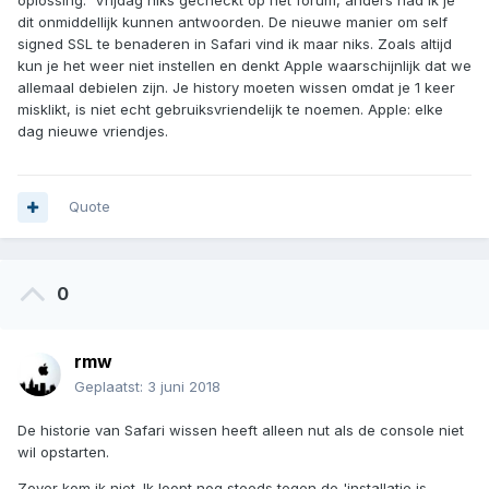
oplossing. Vrijdag niks gecheckt op het forum, anders had ik je
dit onmiddellijk kunnen antwoorden. De nieuwe manier om self
signed SSL te benaderen in Safari vind ik maar niks. Zoals altijd
kun je het weer niet instellen en denkt Apple waarschijnlijk dat we
allemaal debielen zijn. Je history moeten wissen omdat je 1 keer
misklikt, is niet echt gebruiksvriendelijk te noemen. Apple: elke
dag nieuwe vriendjes.
Quote
0
rmw
Geplaatst:
3 juni 2018
De historie van Safari wissen heeft alleen nut als de console niet
wil opstarten.
Zover kom ik niet. Ik loopt nog steeds tegen de 'installatie is