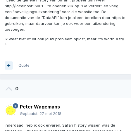
"Leeg de gehele history van Safari". probeer dan weer
http://localhost:16001.... te openen klik op "Ga verder" en voeg
een "beveiligingsuitzondering" voor die website toe. De
documentie van de "DataAPI" kan je alleen bereiken door https te
gebruiken, maar daarvoor kan je ook weer een uitzondering
toevoegen.
Ik weet niet of dit ook jouw probleem oplost, maar it's worth a try
?
Quote
0
Peter Wagemans
Geplaatst:
27 mei 2018
Inderdaad, heb ik ook ervaren. Safari history wissen was de