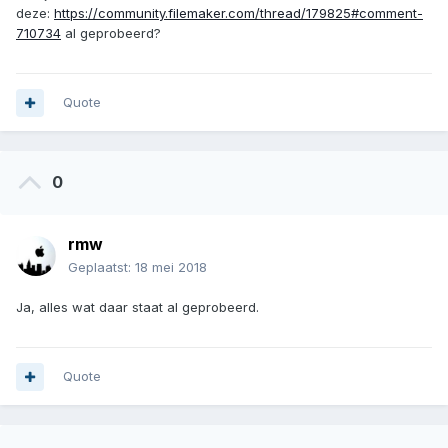
deze:
https://community.filemaker.com/thread/179825#comment-
710734
al geprobeerd?
Quote
0
rmw
Geplaatst:
18 mei 2018
Ja, alles wat daar staat al geprobeerd.
Quote