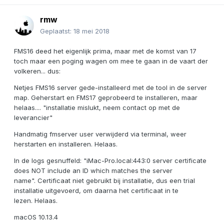
rmw
Geplaatst:
18 mei 2018
FMS16 deed het eigenlijk prima, maar met de komst van 17
toch maar een poging wagen om mee te gaan in de vaart der
volkeren... dus:
Netjes FMS16 server gede-installeerd met de tool in de server
map. Geherstart en FMS17 geprobeerd te installeren, maar
helaas.... "installatie mislukt, neem contact op met de
leverancier"
Handmatig fmserver user verwijderd via terminal, weer
herstarten en installeren. Helaas.
In de logs gesnuffeld: "iMac-Pro.local:443:0 server certificate
does NOT include an ID which matches the server
name". Certificaat niet gebruikt bij installatie, dus een trial
installatie uitgevoerd, om daarna het certificaat in te
lezen. Helaas.
macOS 10.13.4