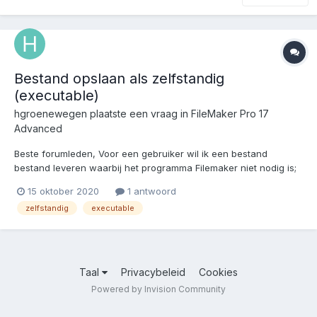
Bestand opslaan als zelfstandig
(executable)
hgroenewegen
plaatste een vraag in
FileMaker Pro 17
Advanced
Beste forumleden, Voor een gebruiker wil ik een bestand
bestand leveren waarbij het programma Filemaker niet nodig is;
ik wil dus het bestand leveren als een executable. Ik dacht dat
15 oktober 2020
1 antwoord
bij opslaan de optie 'self-contained copy (single file)' de manier
zelfstandig
executable
was. Dat bleek dus iets anders. Zijn er manie...
Taal
Privacybeleid
Cookies
Powered by Invision Community