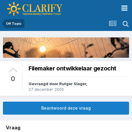
Off Topic
Filemaker ontwikkelaar gezocht
0
Gevraagd door
Rutger Slager
,
27 december 2005
Beantwoord deze vraag
Vraag