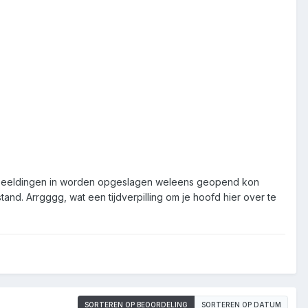
e afbeeldingen in worden opgeslagen weleens geopend kon
nd. Arrgggg, wat een tijdverpilling om je hoofd hier over te
SORTEREN OP BEOORDELING
SORTEREN OP DATUM