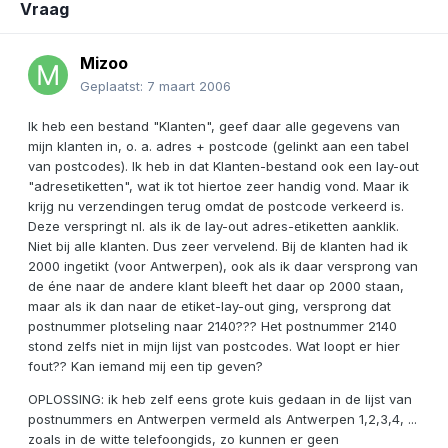
Vraag
Mizoo
Geplaatst:
7 maart 2006
Ik heb een bestand "Klanten", geef daar alle gegevens van
mijn klanten in, o. a. adres + postcode (gelinkt aan een tabel
van postcodes). Ik heb in dat Klanten-bestand ook een lay-out
"adresetiketten", wat ik tot hiertoe zeer handig vond. Maar ik
krijg nu verzendingen terug omdat de postcode verkeerd is.
Deze verspringt nl. als ik de lay-out adres-etiketten aanklik.
Niet bij alle klanten. Dus zeer vervelend. Bij de klanten had ik
2000 ingetikt (voor Antwerpen), ook als ik daar versprong van
de éne naar de andere klant bleeft het daar op 2000 staan,
maar als ik dan naar de etiket-lay-out ging, versprong dat
postnummer plotseling naar 2140??? Het postnummer 2140
stond zelfs niet in mijn lijst van postcodes. Wat loopt er hier
fout?? Kan iemand mij een tip geven?
OPLOSSING: ik heb zelf eens grote kuis gedaan in de lijst van
postnummers en Antwerpen vermeld als Antwerpen 1,2,3,4, ...
zoals in de witte telefoongids, zo kunnen er geen