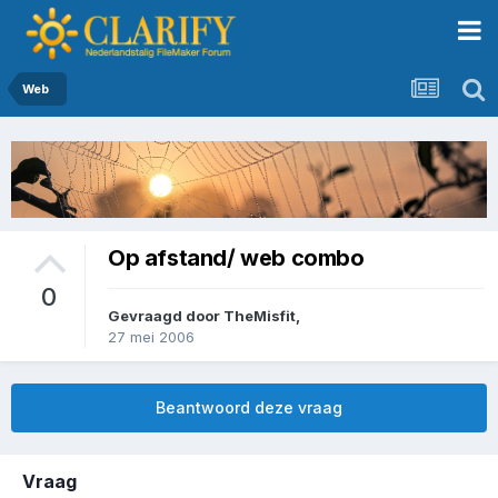
Web
Op afstand/ web combo
0
Gevraagd door
TheMisfit
,
27 mei 2006
Beantwoord deze vraag
Vraag