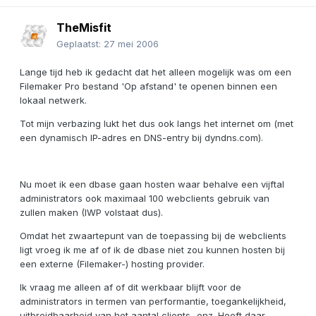
TheMisfit
Geplaatst:
27 mei 2006
Lange tijd heb ik gedacht dat het alleen mogelijk was om een
Filemaker Pro bestand 'Op afstand' te openen binnen een
lokaal netwerk.
Tot mijn verbazing lukt het dus ook langs het internet om (met
een dynamisch IP-adres en DNS-entry bij dyndns.com).
Nu moet ik een dbase gaan hosten waar behalve een vijftal
administrators ook maximaal 100 webclients gebruik van
zullen maken (IWP volstaat dus).
Omdat het zwaartepunt van de toepassing bij de webclients
ligt vroeg ik me af of ik de dbase niet zou kunnen hosten bij
een externe (Filemaker-) hosting provider.
Ik vraag me alleen af of dit werkbaar blijft voor de
administrators in termen van performantie, toegankelijkheid,
uitbreidbaarheid van het aantal clients...enz. Heeft daar