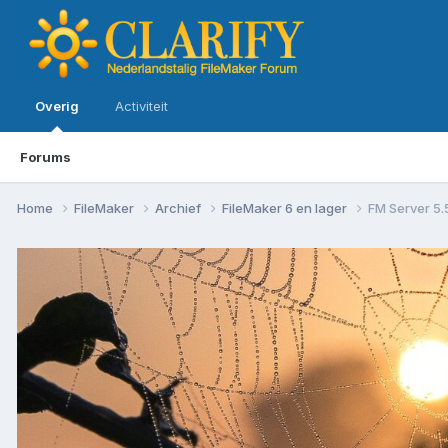
Overig
Activiteit
Forums
Home
FileMaker
Archief
FileMaker 6 en lager
FM Server 5.