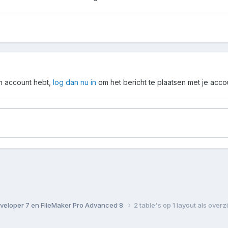
en account hebt,
log dan nu in
om het bericht te plaatsen met je acco
veloper 7 en FileMaker Pro Advanced 8
2 table's op 1 layout als over