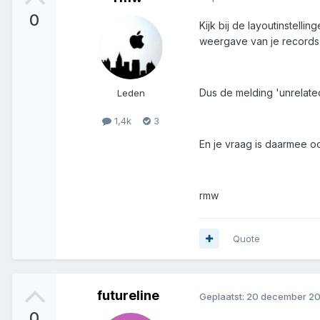
0
Kijk bij de layoutinstelli
weergave van je records.
Dus de melding 'unrelated
Leden
1,4k
3
En je vraag is daarmee oo
rmw
Quote
futureline
Geplaatst:
20 december 2
0