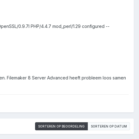
OpenSSL/0.9.7l PHP/4.4.7 mod_perl/1.29 configured --
elpen. Filemaker 8 Server Advanced heeft probleem loos samen
SORTEREN OP BEOORDELING
SORTEREN OP DATUM