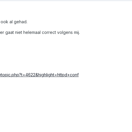
 ook al gehad.
er gaat niet helemaal correct volgens mij.
iewtopic.php?t=4622&highlight=httpd+conf