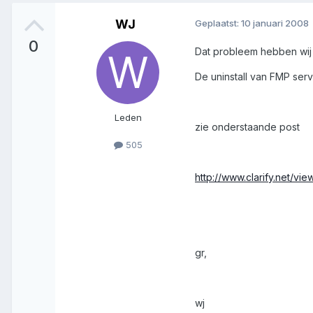
WJ
Geplaatst:
10 januari 2008
0
Dat probleem hebben wij
De uninstall van FMP serv
Leden
zie onderstaande post
505
http://www.clarify.net/v
gr,
wj