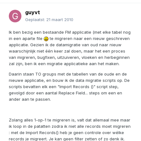
guyvt
Geplaatst:
21 maart 2010
Ik ben bezig een bestaande FM applicatie (met elke tabel nog
in een aparte file
te migreren naar een nieuw geschreven
applicatie. Gezien ik de datamigratie van oud naar nieuw
waarschijnlijk niet één keer zal doen, maar het een proces
van migreren, bugfixen, uitzuiveren, vloeken en herbeginnen
zal zijn, ben ik een migratie applicatieke aan het maken.
Daarin staan TO groups met de tabellen van de oude en de
nieuwe applicatie, en bouw ik de data migratie scripts op. De
scripts bevatten elk een "Import Records ()" script step,
gevolgd door een aantal Replace Field... steps om een en
ander aan te passen.
Zolang alles 1-op-1 te migreren is, valt dat allemaal mee maar
ik loop in de patatten zodra ik niet alle records moet migreren
: met de Import Records() heb je geen controle over wélke
records je migreert. Je kan geen filter zetten of zo denk ik.