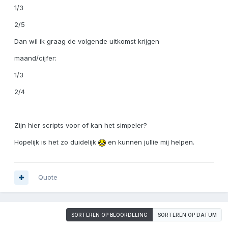
1/3
2/5
Dan wil ik graag de volgende uitkomst krijgen
maand/cijfer:
1/3
2/4
Zijn hier scripts voor of kan het simpeler?
Hopelijk is het zo duidelijk
en kunnen jullie mij helpen.
Quote
SORTEREN OP BEOORDELING
SORTEREN OP DATUM