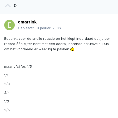
0
emarrink
Geplaatst:
31 januari 2006
Bedankt voor de snelle reactie en het klopt inderdaad dat je per
record één cijfer hebt met een daarbij horende datumveld. Dus
om het voorbeeld er weer bij te pakken
maand/cijfer: 1/5
1/1
2/3
2/4
1/3
2/5