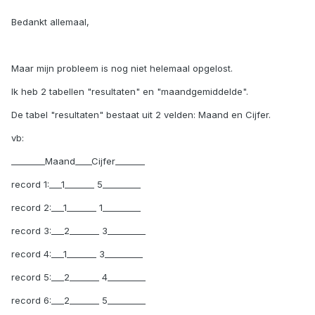
Bedankt allemaal,
Maar mijn probleem is nog niet helemaal opgelost.
Ik heb 2 tabellen "resultaten" en "maandgemiddelde".
De tabel "resultaten" bestaat uit 2 velden: Maand en Cijfer.
vb:
________Maand____Cijfer_______
record 1:___1_______ 5_________
record 2:___1_______ 1_________
record 3:___2_______ 3_________
record 4:___1_______ 3_________
record 5:___2_______ 4_________
record 6:___2_______ 5_________