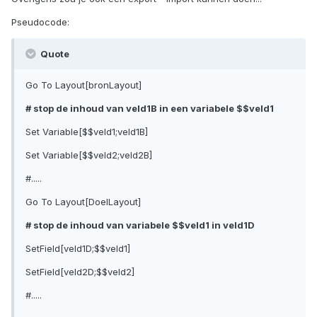
Pseudocode:
Quote
Go To Layout[bronLayout]
# stop de inhoud van veld1B in een variabele $$veld1
Set Variable[$$veld1;veld1B]
Set Variable[$$veld2;veld2B]
#.....
Go To Layout[DoelLayout]
# stop de inhoud van variabele $$veld1 in veld1D
SetField[veld1D;$$veld1]
SetField[veld2D;$$veld2]
#.....