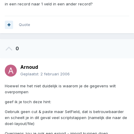
in een record naar 1 veld in een ander record?
Quote
0
Arnoud
Geplaatst:
2 februari 2006
Hoewel me het niet duidelijk is waarom je de gegevens wilt
overpompen
geef ik je toch deze hint:
Gebruik geen cut & paste maar SetField, dat is betrouwbaarder
en scheelt je in dit geval veel scriptstappen (namelijk die naar de
doel-layout/file)
Overigens zou je ook een export - import kunnen doen...