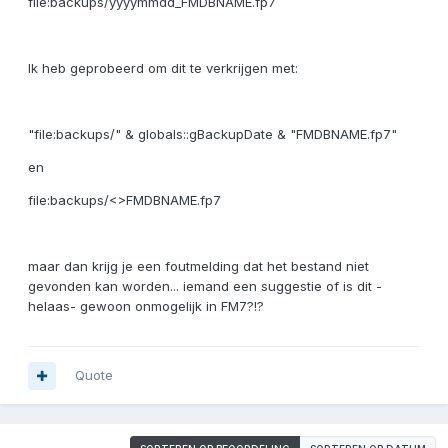
file:backups/yyyymmdd_FMDBNAME.fp7
Ik heb geprobeerd om dit te verkrijgen met:
"file:backups/" & globals::gBackupDate & "FMDBNAME.fp7"
en
file:backups/<>FMDBNAME.fp7
maar dan krijg je een foutmelding dat het bestand niet
gevonden kan worden... iemand een suggestie of is dit -
helaas- gewoon onmogelijk in FM7?!?
Quote