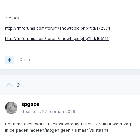
Zie ook:
http://fmforums.com/forum/showtopic.php?tid/172374
http://fmforums.com/forum/showtopic.php?tid/165114
Quote
0
spgoos
Geplaatst:
27 februari 2006
Heeft me even wat tijd gekost voordat ik het DOS-licht weer zag...
in de paden moeten/mogen geen /'s maar \'s staan!!