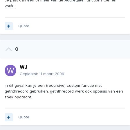
Je past dan één of meer van de Aggregate Functions toe, en
voilà...
Quote
0
WJ
Geplaatst:
11 maart 2006
In dit geval kan je een (recursive) custom functie met
getnthrecord gebruiken. getnthrecord werk ook opbasis van een
zoek opdracht.
Quote