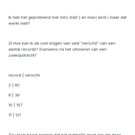
Ik heb het geprobeerd met min( start ) en max( eind ) maar dat
werkt niet!?
2) Hoe kan ik de som krijgen van veld "verschil" van een
aantal records? Eveneens na het uitvoeren van een
zoekopdracht?
record | verschil
2 | 60
8 | 39
10 | 157
11 | 121
Zou toch haast zeggen dat het makkelijk moet zijn om deze