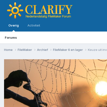
Overig
Activiteit
Forums
Home
FileMaker
Archief
FileMaker 6 en lager
Keuze uit inv