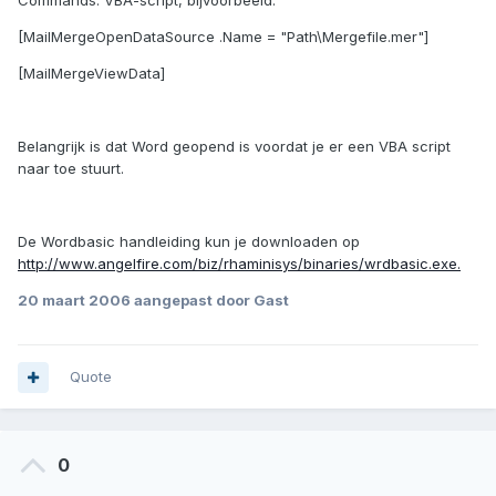
Commands: VBA-script, bijvoorbeeld:
[MailMergeOpenDataSource .Name = "Path\Mergefile.mer"]
[MailMergeViewData]
Belangrijk is dat Word geopend is voordat je er een VBA script
naar toe stuurt.
De Wordbasic handleiding kun je downloaden op
http://www.angelfire.com/biz/rhaminisys/binaries/wrdbasic.exe.
20 maart 2006
aangepast door Gast
Quote
0