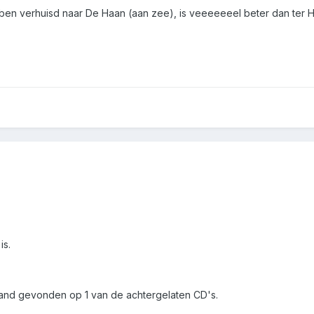
r, ben verhuisd naar De Haan (aan zee), is veeeeeeel beter dan te
is.
tand gevonden op 1 van de achtergelaten CD's.