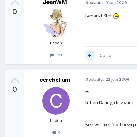
JeanWM
Geplaatst:
9 juni 2006
0
Bedankt Stef
Leden
1,8k
Quote
cerebellum
Geplaatst:
22 juni 2006
0
Hi,
Ik ben Danny, de zwager 
Leden
Ben wel met food bezig n
3