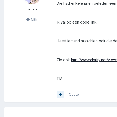
Die had enkele jaren geleden een
Leden
1,8k
Ik val op een dode link.
Heeft iemand misschien ooit die d
Zie ook
http://www.clarify.net/vie
TIA
Quote