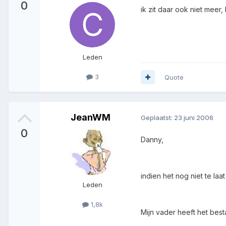
0
ik zit daar ook niet mee
Leden
3
Quote
JeanWM
Geplaatst:
23 juni 2006
0
Danny,
indien het nog niet te laat 
Leden
1,8k
Mijn vader heeft het bes