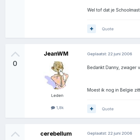
Wel tof dat je Schoolmas
Quote
JeanWM
Geplaatst:
22 juni 2006
0
Bedankt Danny, zwager v
Moest ik nog in Belgie zi
Leden
1,8k
Quote
cerebellum
Geplaatst:
22 juni 2006