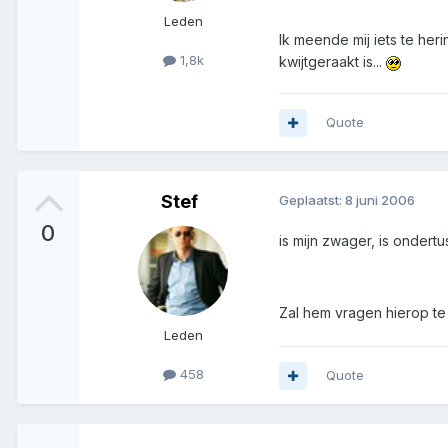
Leden
Ik meende mij iets te her
1,8k
kwijtgeraakt is...
Quote
Stef
Geplaatst:
8 juni 2006
0
is mijn zwager, is ondert
Zal hem vragen hierop te
Leden
458
Quote