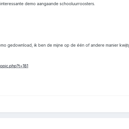
 interessante demo aangaande schooluurroosters.
emo gedownload, ik ben de mijne op de één of andere manier kwijt
wtopic.php?t=181