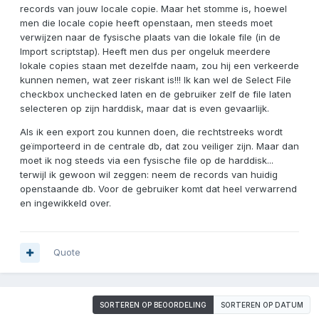
records van jouw locale copie. Maar het stomme is, hoewel
men die locale copie heeft openstaan, men steeds moet
verwijzen naar de fysische plaats van die lokale file (in de
Import scriptstap). Heeft men dus per ongeluk meerdere
lokale copies staan met dezelfde naam, zou hij een verkeerde
kunnen nemen, wat zeer riskant is!!! Ik kan wel de Select File
checkbox unchecked laten en de gebruiker zelf de file laten
selecteren op zijn harddisk, maar dat is even gevaarlijk.
Als ik een export zou kunnen doen, die rechtstreeks wordt
geïmporteerd in de centrale db, dat zou veiliger zijn. Maar dan
moet ik nog steeds via een fysische file op de harddisk...
terwijl ik gewoon wil zeggen: neem de records van huidig
openstaande db. Voor de gebruiker komt dat heel verwarrend
en ingewikkeld over.
Quote
SORTEREN OP BEOORDELING
SORTEREN OP DATUM