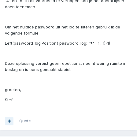
"4" en "5" in dit voorbeeld te verhogen kan je het aantal lijnen
doen toenemen.
Om het huidige paswoord uit het log te filteren gebruik ik de
volgende formule:
Left(paswoord_log;Position( paswoord_log; "¶" ; 1 ; 1)-1)
Deze oplossing vereist geen repetitions, neemt weinig ruimte in
beslag en is eens gemaakt stabiel.
groeten,
Stef
Quote