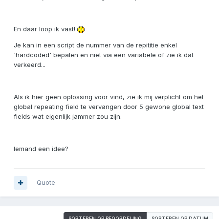
En daar loop ik vast!
Je kan in een script de nummer van de repititie enkel
'hardcoded' bepalen en niet via een variabele of zie ik dat
verkeerd...
Als ik hier geen oplossing voor vind, zie ik mij verplicht om het
global repeating field te vervangen door 5 gewone global text
fields wat eigenlijk jammer zou zijn.
Iemand een idee?
Quote
SORTEREN OP BEOORDELING
SORTEREN OP DATUM