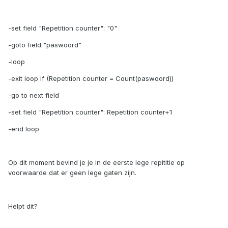
-set field "Repetition counter": "0"
-goto field "paswoord"
-loop
-exit loop if (Repetition counter = Count(paswoord))
-go to next field
-set field "Repetition counter": Repetition counter+1
-end loop
Op dit moment bevind je je in de eerste lege repititie op
voorwaarde dat er geen lege gaten zijn.
Helpt dit?