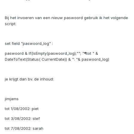
Bij het invoeren van een nieuw paswoord gebruik ik het volgende
script:
set field "paswoord_log" :
paswoord & If(IsEmpty(paswoord_log);""; "¶tot " &
DateToText(Status( CurrentDate)) & ": "& paswoord_log)
je krijgt dan bv. de inhoud:
jimjams
tot 1/08/2002: piet
tot 3/08/2002: stef
tot 7/08/2002: sarah