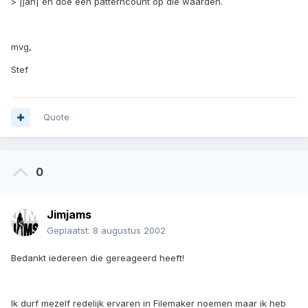
> |jan| en doe een patterncount op die waarden.
mvg,
Stef
Quote
0
Jimjams
Geplaatst:
8 augustus 2002
Bedankt iedereen die gereageerd heeft!
Ik durf mezelf redelijk ervaren in Filemaker noemen maar ik heb