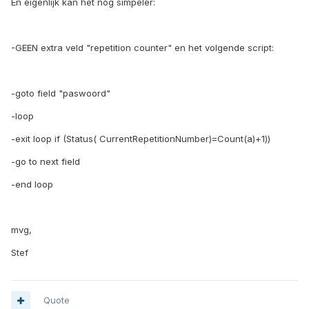
En eigenlijk kan het nog simpeler:
-GEEN extra veld "repetition counter" en het volgende script:
-goto field "paswoord"
-loop
-exit loop if (Status( CurrentRepetitionNumber)=Count(a)+1))
-go to next field
-end loop
mvg,
Stef
Quote