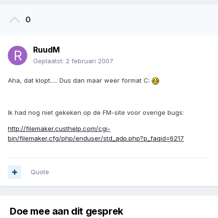
0
RuudM
Geplaatst:
2 februari 2007
Aha, dat klopt..... Dus dan maar weer format C:
Ik had nog niet gekeken op de FM-site voor overige bugs:
http://filemaker.custhelp.com/cgi-
bin/filemaker.cfg/php/enduser/std_adp.php?p_faqid=6217
Quote
Doe mee aan dit gesprek