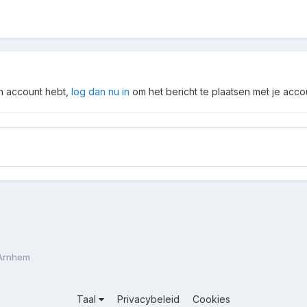
en account hebt,
log dan nu in
om het bericht te plaatsen met je acco
 Arnhem
Taal
Privacybeleid
Cookies