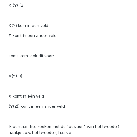
X (Y) (Z)
X(Y) kom in één veld
Z komt in een ander veld
soms komt ook dit voor:
X(Y(Z))
X komt in één veld
(Y(Z)) komt in een ander veld
Ik ben aan het zoeken met de "position" van het tweede )-
haakje t.o.v. het tweede (-haakje