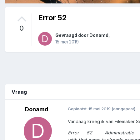
Error 52
0
Gevraagd door
Donamd
,
15 mei 2019
Vraag
Donamd
Geplaatst:
15 mei 2019
(aangepast)
Vandaag kreeg ik van Filemaker S
Error
52
Administratie
with that name is already presen