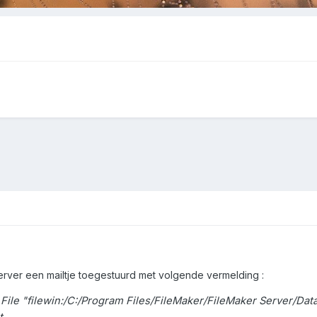
erver een mailtje toegestuurd met volgende vermelding
:
File "filewin:/C:/Program Files/FileMaker/FileMaker Server/D
t