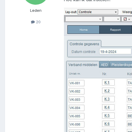
Leden
20