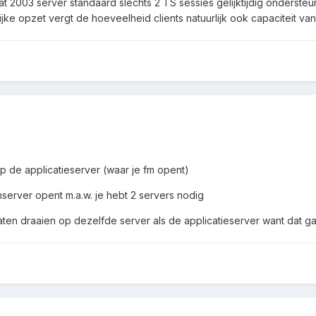
 2003 server standaard slechts 2 TS sessies gelijktijdig ondersteund
jke opzet vergt de hoeveelheid clients natuurlijk ook capaciteit v
 de applicatieserver (waar je fm opent)
server opent m.a.w. je hebt 2 servers nodig
aten draaien op dezelfde server als de applicatieserver want dat gaa