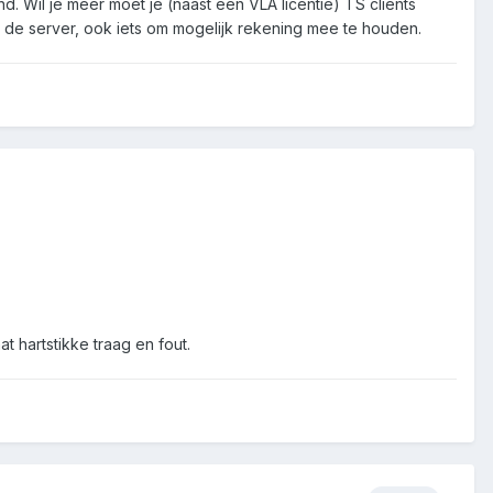
. Wil je meer moet je (naast een VLA licentie) TS clients
an de server, ook iets om mogelijk rekening mee te houden.
t hartstikke traag en fout.