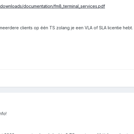
/downloads/documentation/fm8_terminal_services.pdf
meerdere clients op één TS zolang je een VLA of SLA licentie hebt.
nfo!