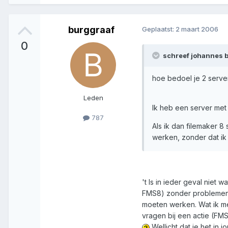
burggraaf
Geplaatst:
2 maart 2006
0
schreef johannes b
hoe bedoel je 2 serve
Leden
Ik heb een server met 
787
Als ik dan filemaker 8
werken, zonder dat ik
't Is in ieder geval niet 
FMS8) zonder problemen 
moeten werken. Wat ik me
vragen bij een actie (FMS
Wellicht dat je het in j