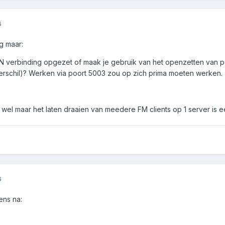
6
g maar:
N verbinding opgezet of maak je gebruik van het openzetten van 
erschil)? Werken via poort 5003 zou op zich prima moeten werken.
el maar het laten draaien van meedere FM clients op 1 server is ee
6
ns na: