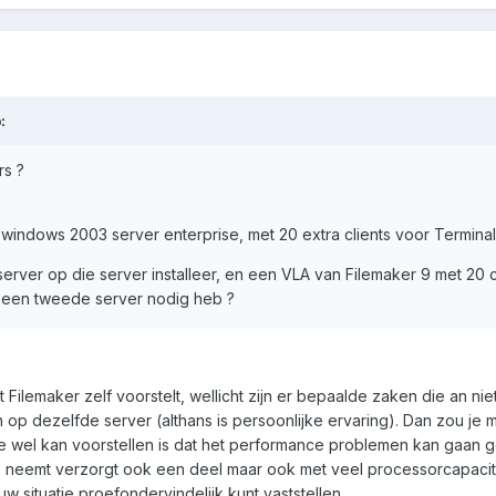
:
rs ?
windows 2003 server enterprise, met 20 extra clients voor Terminal
 server op die server installeer, en een VLA van Filemaker 9 met 20
 een tweede server nodig heb ?
wat Filemaker zelf voorstelt, wellicht zijn er bepaalde zaken die an ni
op dezelfde server (althans is persoonlijke ervaring). Dan zou j
 wel kan voorstellen is dat het performance problemen kan gaan g
 neemt verzorgt ook een deel maar ook met veel processorcapaciteit
ouw situatie proefondervindelijk kunt vaststellen.