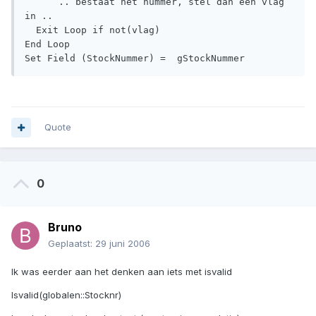
      .. bestaat het nummer, stel dan een vlag 
in ..

  Exit Loop if not(vlag)

End Loop

Set Field (StockNummer) =  gStockNummer 
Quote
0
Bruno
Geplaatst:
29 juni 2006
Ik was eerder aan het denken aan iets met isvalid
Isvalid(globalen::Stocknr)